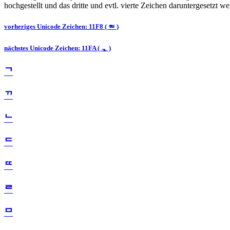
hochgestellt und das dritte und evtl. vierte Zeichen daruntergesetzt w
vorheriges Unicode Zeichen: 11F8 ( ᇸ )
nächstes Unicode Zeichen: 11FA ( ᇺ )
ᄀ
ᄁ
ᄂ
ᄃ
ᄄ
ᄅ
ᄆ