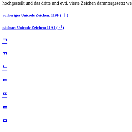
hochgestellt und das dritte und evtl. vierte Zeichen daruntergesetzt w
vorheriges Unicode Zeichen: 119F ( ᆟ )
nächstes Unicode Zeichen: 11A1 ( ᆡ )
ᄀ
ᄁ
ᄂ
ᄃ
ᄄ
ᄅ
ᄆ