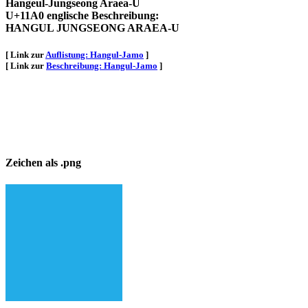
Hangeul-Jungseong Araea-U
U+11A0 englische Beschreibung:
HANGUL JUNGSEONG ARAEA-U
[ Link zur
Auflistung: Hangul-Jamo
]
[ Link zur
Beschreibung: Hangul-Jamo
]
Zeichen als .png