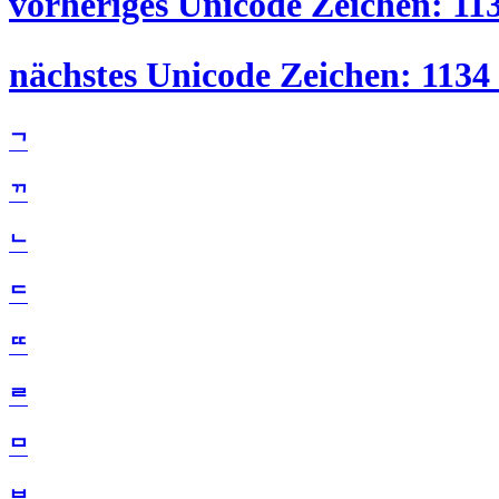
vorheriges Unicode Zeichen: 113
nächstes Unicode Zeichen: 1134 
ᄀ
ᄁ
ᄂ
ᄃ
ᄄ
ᄅ
ᄆ
ᄇ