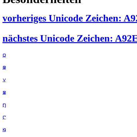
vorheriges Unicode Zeichen: A92C
nächstes Unicode Zeichen: A92E 
꤀
꤁
꤂
꤃
꤄
꤅
꤆