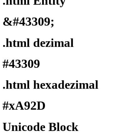
.html Entity
&#43309;
.html dezimal
#43309
.html hexadezimal
#xA92D
Unicode Block