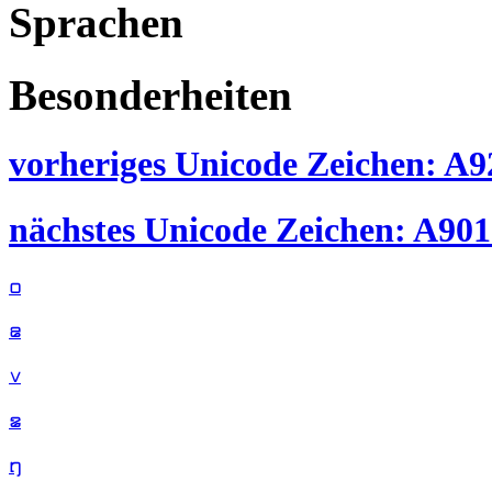
Sprachen
Besonderheiten
vorheriges Unicode Zeichen: A92
nächstes Unicode Zeichen: A901 
꤀
꤁
꤂
꤃
꤄