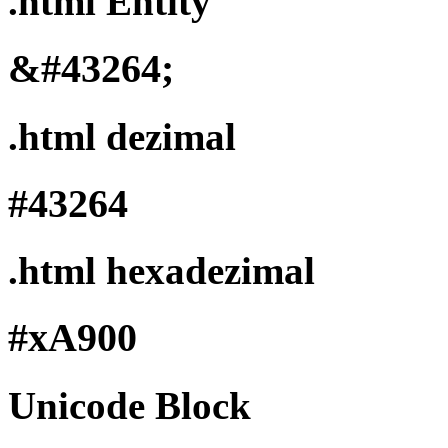
.html Entity
&#43264;
.html dezimal
#43264
.html hexadezimal
#xA900
Unicode Block