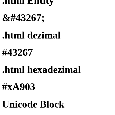
.html Entity
&#43267;
.html dezimal
#43267
.html hexadezimal
#xA903
Unicode Block