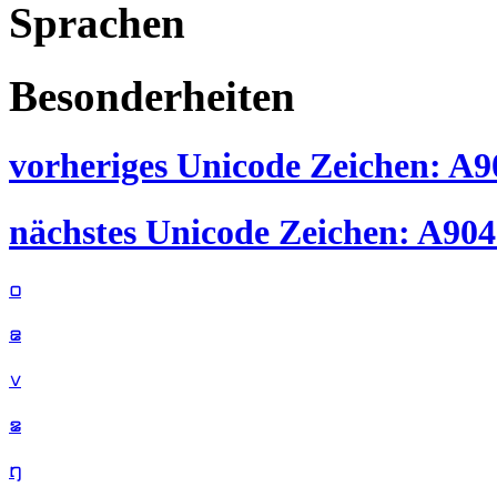
Sprachen
Besonderheiten
vorheriges Unicode Zeichen: A90
nächstes Unicode Zeichen: A904 
꤀
꤁
꤂
꤃
꤄