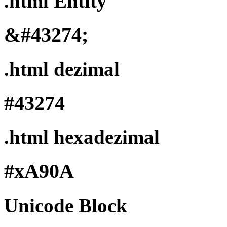
.html Entity
&#43274;
.html dezimal
#43274
.html hexadezimal
#xA90A
Unicode Block