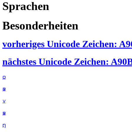
Sprachen
Besonderheiten
vorheriges Unicode Zeichen: A90
nächstes Unicode Zeichen: A90B 
꤀
꤁
꤂
꤃
꤄