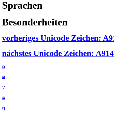
Sprachen
Besonderheiten
vorheriges Unicode Zeichen: A91
nächstes Unicode Zeichen: A914 
꤀
꤁
꤂
꤃
꤄