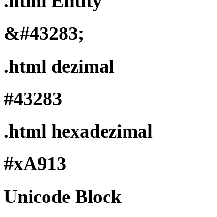
.html Entity
&#43283;
.html dezimal
#43283
.html hexadezimal
#xA913
Unicode Block