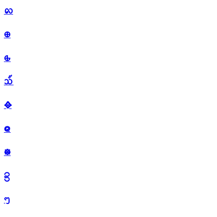
᪙
᪠
᪡
᪢
᪣
᪤
᪥
᪦
ᪧ