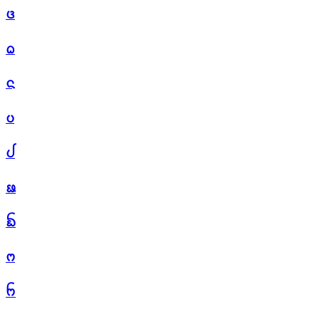
ᨴ
ᨵ
ᨶ
ᨷ
ᨸ
ᨹ
ᨺ
ᨻ
ᨼ