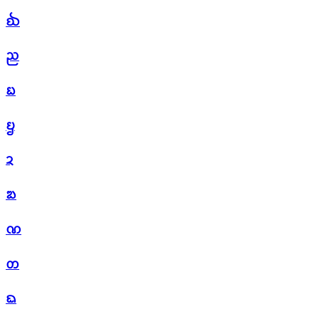
ᨫ
ᨬ
ᨭ
ᨮ
ᨯ
ᨰ
ᨱ
ᨲ
ᨳ