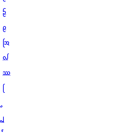
ᩐ
ᩑ
ᩒ
ᩓ
ᩔ
ᩕ
ᩗ