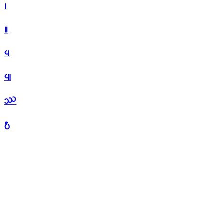
᪨
᪩
᪪
᪫
᪬
᪭