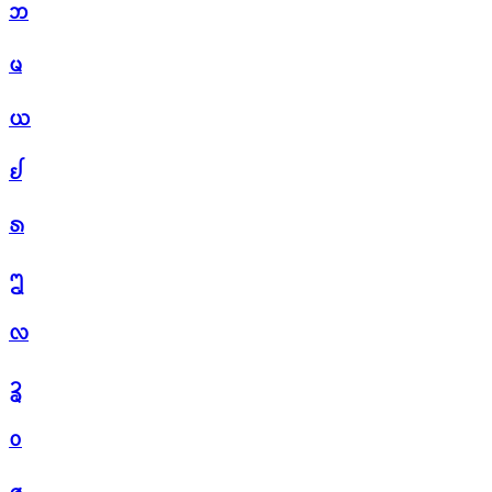
ᨽ
ᨾ
ᨿ
ᩀ
ᩁ
ᩂ
ᩃ
ᩄ
ᩅ