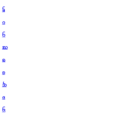
ᨢ
ᨣ
ᨤ
ᨥ
ᨦ
ᨧ
ᨨ
ᨩ
ᨪ