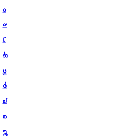
᪐
᪑
᪒
᪓
᪔
᪕
᪖
᪗
᪘