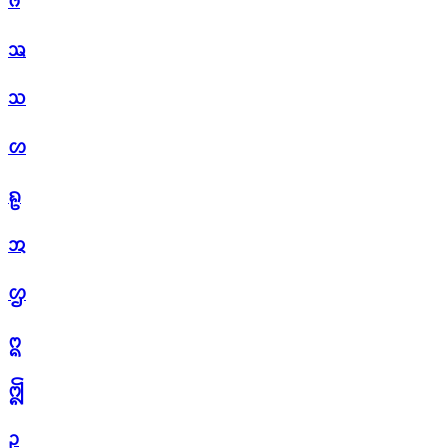
ᩆ
ᩇ
ᩈ
ᩉ
ᩊ
ᩋ
ᩌ
ᩍ
ᩎ
ᩏ