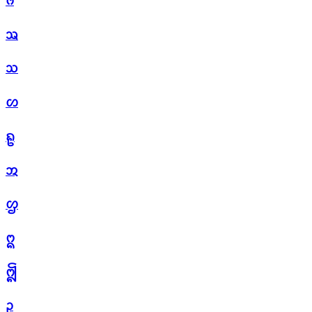
ᩆ
ᩇ
ᩈ
ᩉ
ᩊ
ᩋ
ᩌ
ᩍ
ᩎ
ᩏ