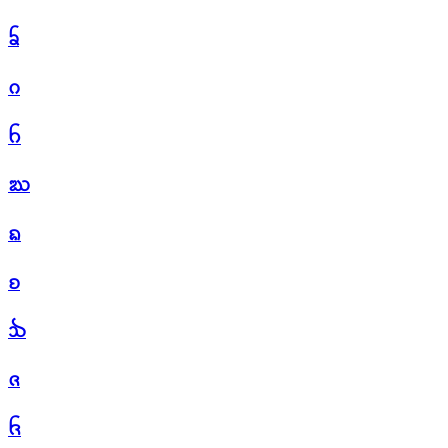
ᨢ
ᨣ
ᨤ
ᨥ
ᨦ
ᨧ
ᨨ
ᨩ
ᨪ