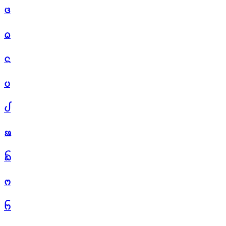
ᨴ
ᨵ
ᨶ
ᨷ
ᨸ
ᨹ
ᨺ
ᨻ
ᨼ