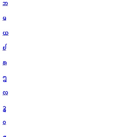
ᨽ
ᨾ
ᨿ
ᩀ
ᩁ
ᩂ
ᩃ
ᩄ
ᩅ