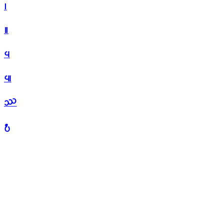
᪨
᪩
᪪
᪫
᪬
᪭