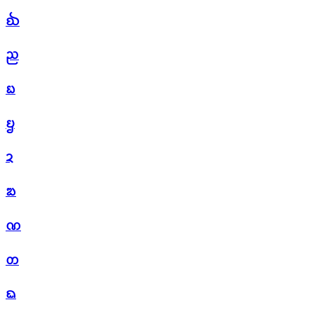
ᨫ
ᨬ
ᨭ
ᨮ
ᨯ
ᨰ
ᨱ
ᨲ
ᨳ