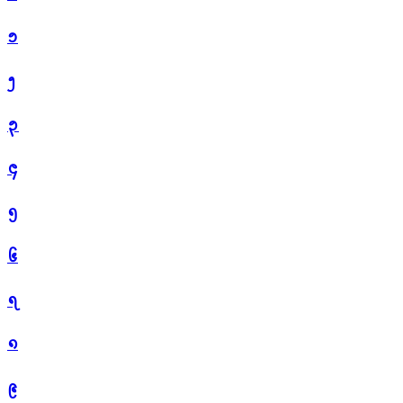
᪁
᪂
᪃
᪄
᪅
᪆
᪇
᪈
᪉