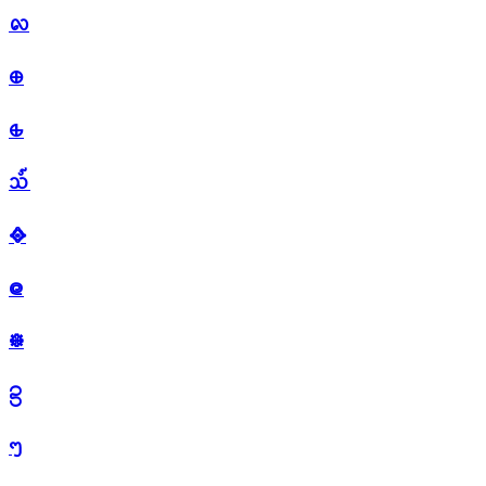
᪙
᪠
᪡
᪢
᪣
᪤
᪥
᪦
ᪧ