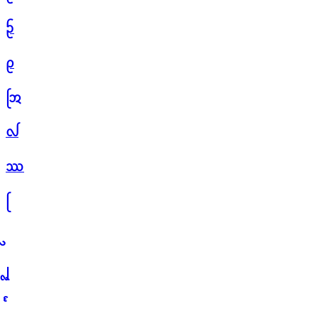
ᩐ
ᩑ
ᩒ
ᩓ
ᩔ
ᩕ
ᩗ