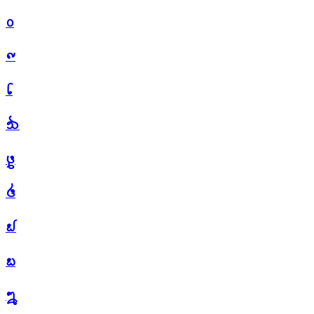
᪐
᪑
᪒
᪓
᪔
᪕
᪖
᪗
᪘