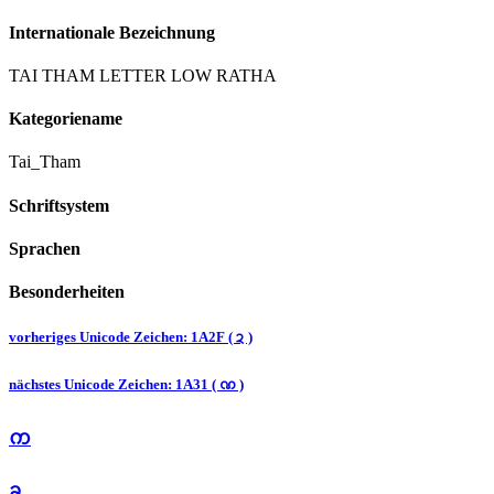
Internationale Bezeichnung
TAI THAM LETTER LOW RATHA
Kategoriename
Tai_Tham
Schriftsystem
Sprachen
Besonderheiten
vorheriges Unicode Zeichen: 1A2F ( ᨯ )
nächstes Unicode Zeichen: 1A31 ( ᨱ )
ᨠ
ᨡ