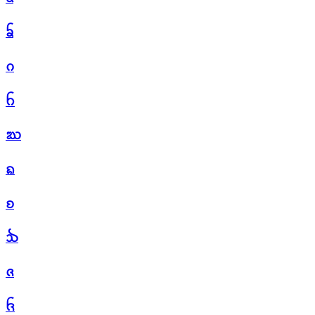
ᨢ
ᨣ
ᨤ
ᨥ
ᨦ
ᨧ
ᨨ
ᨩ
ᨪ