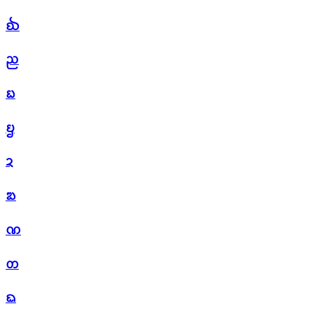
ᨫ
ᨬ
ᨭ
ᨮ
ᨯ
ᨰ
ᨱ
ᨲ
ᨳ