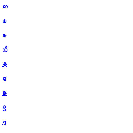
᪙
᪠
᪡
᪢
᪣
᪤
᪥
᪦
ᪧ