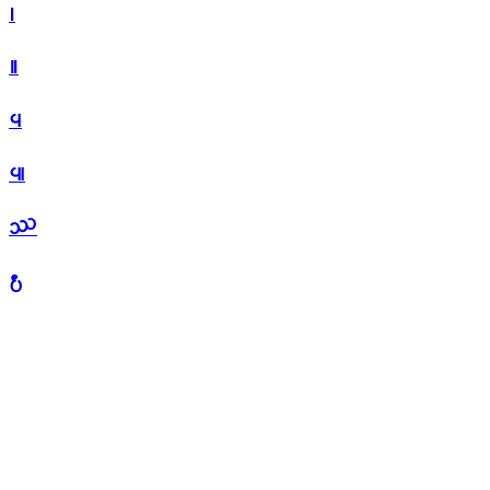
᪨
᪩
᪪
᪫
᪬
᪭