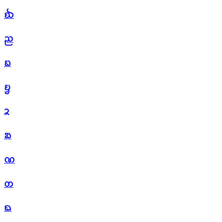
ᨫ
ᨬ
ᨭ
ᨮ
ᨯ
ᨰ
ᨱ
ᨲ
ᨳ