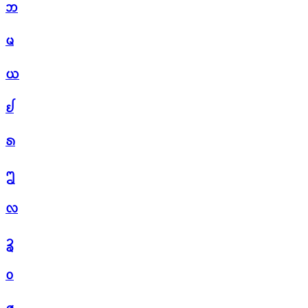
ᨽ
ᨾ
ᨿ
ᩀ
ᩁ
ᩂ
ᩃ
ᩄ
ᩅ