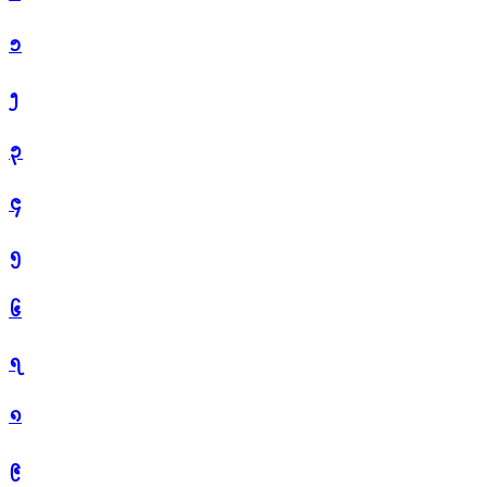
᪁
᪂
᪃
᪄
᪅
᪆
᪇
᪈
᪉