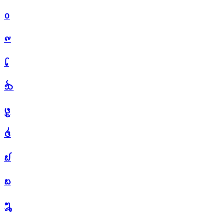
᪐
᪑
᪒
᪓
᪔
᪕
᪖
᪗
᪘