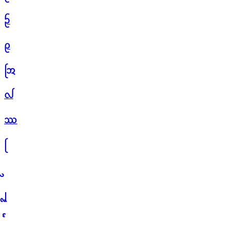
ᩐ
ᩑ
ᩒ
ᩓ
ᩔ
ᩕ
ᩗ