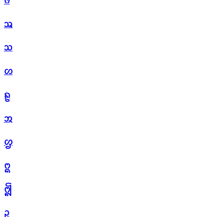
ᩆ
ᩇ
ᩈ
ᩉ
ᩊ
ᩋ
ᩌ
ᩍ
ᩎ
ᩏ