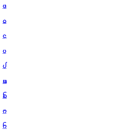
ᨴ
ᨵ
ᨶ
ᨷ
ᨸ
ᨹ
ᨺ
ᨻ
ᨼ