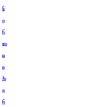
ᨢ
ᨣ
ᨤ
ᨥ
ᨦ
ᨧ
ᨨ
ᨩ
ᨪ