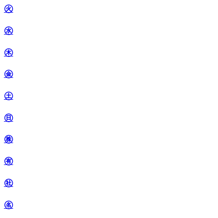
㊋
㊌
㊍
㊎
㊏
㊐
㊑
㊒
㊓
㊔