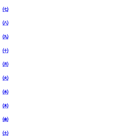
㈦
㈧
㈨
㈩
㈪
㈫
㈬
㈭
㈮
㈯