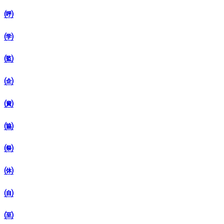
㈺
㈻
㈼
㈽
㈾
㈿
㉀
㉁
㉂
㉃