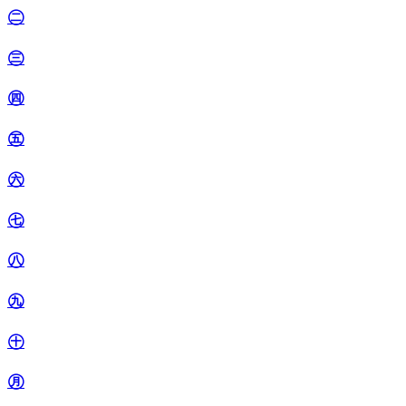
㊁
㊂
㊃
㊄
㊅
㊆
㊇
㊈
㊉
㊊