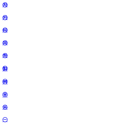
㉷
㉸
㉹
㉺
㉻
㉼
㉽
㉾
㉿
㊀