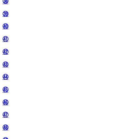
㊳
㊴
㊵
㊶
㊷
㊸
㊹
㊺
㊻
㊼
㊽