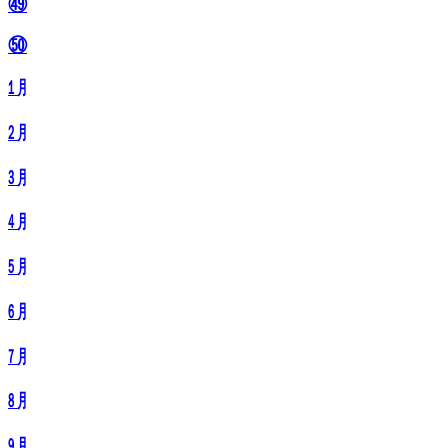
㊾
㊿
㋀
㋁
㋂
㋃
㋄
㋅
㋆
㋇
㋈