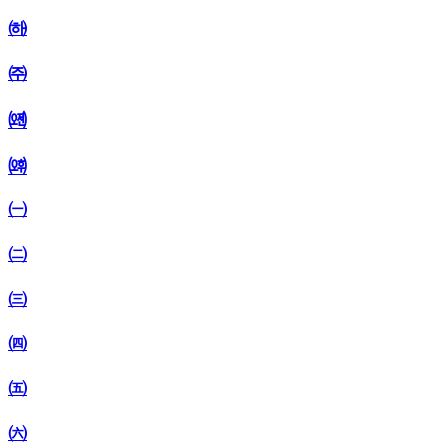
㈛
㈜
㈝
㈞
㈠
㈡
㈢
㈣
㈤
㈥