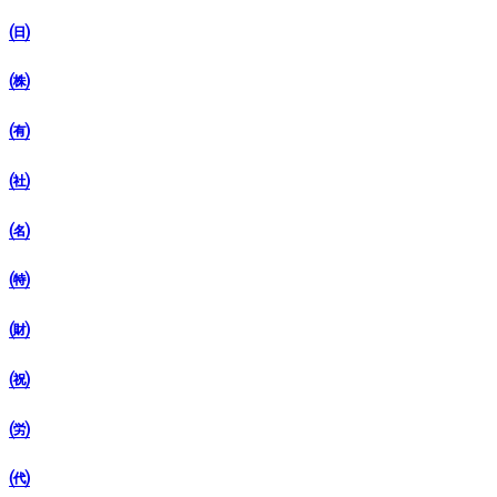
㈰
㈱
㈲
㈳
㈴
㈵
㈶
㈷
㈸
㈹