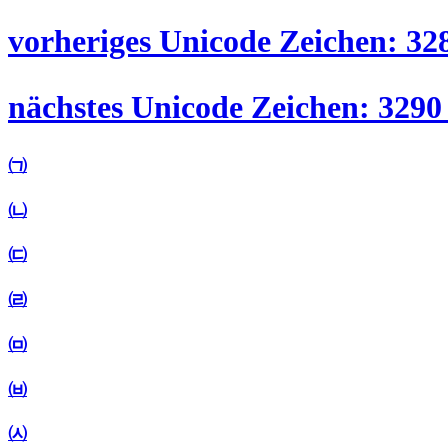
vorheriges Unicode Zeichen: 32
nächstes Unicode Zeichen: 3290
㈀
㈁
㈂
㈃
㈄
㈅
㈆