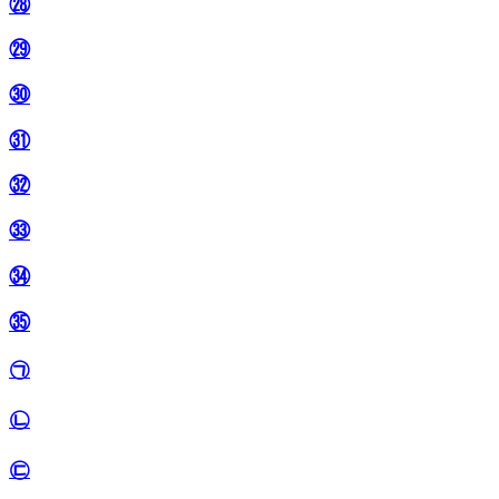
㉘
㉙
㉚
㉛
㉜
㉝
㉞
㉟
㉠
㉡
㉢