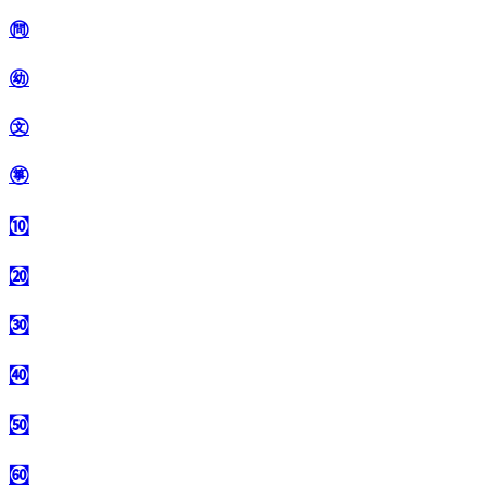
㉄
㉅
㉆
㉇
㉈
㉉
㉊
㉋
㉌
㉍