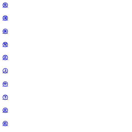
㊟
㊠
㊡
㊢
㊣
㊤
㊥
㊦
㊧
㊨