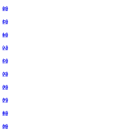
㈑
㈒
㈓
㈔
㈕
㈖
㈗
㈘
㈙
㈚