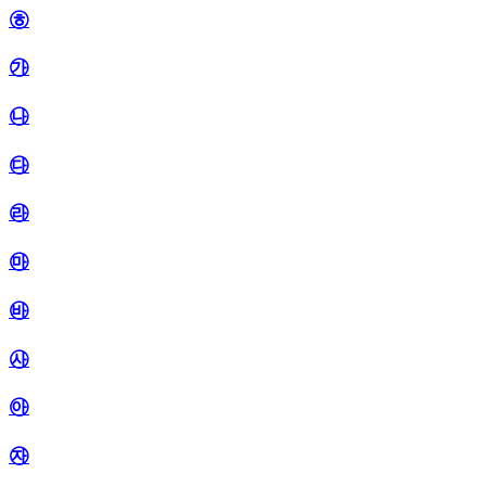
㉭
㉮
㉯
㉰
㉱
㉲
㉳
㉴
㉵
㉶