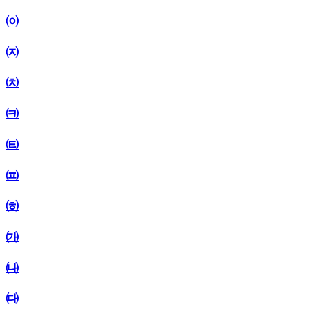
㈇
㈈
㈉
㈊
㈋
㈌
㈍
㈎
㈏
㈐