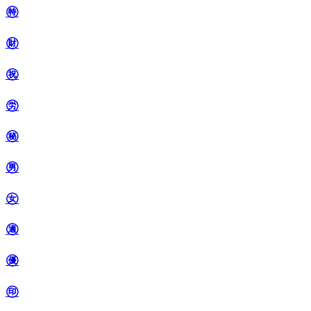
㊕
㊖
㊗
㊘
㊙
㊚
㊛
㊜
㊝
㊞