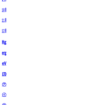
㋉
㋊
㋋
㋌
㋍
㋎
㋏
㋐
㋑