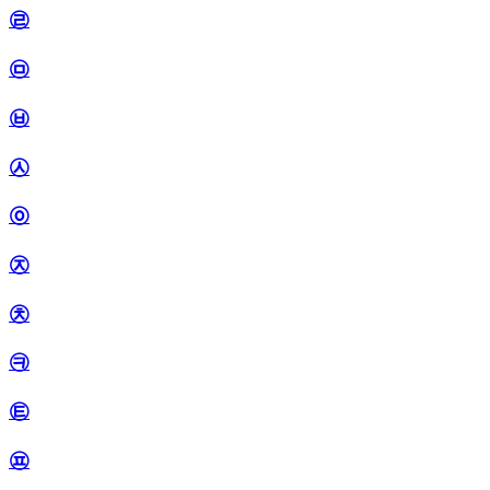
㉣
㉤
㉥
㉦
㉧
㉨
㉩
㉪
㉫
㉬