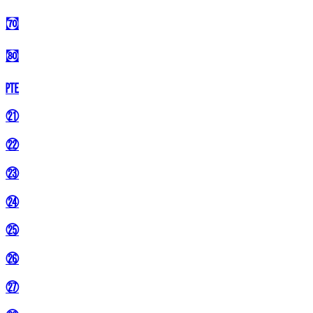
㉎
㉏
㉐
㉑
㉒
㉓
㉔
㉕
㉖
㉗