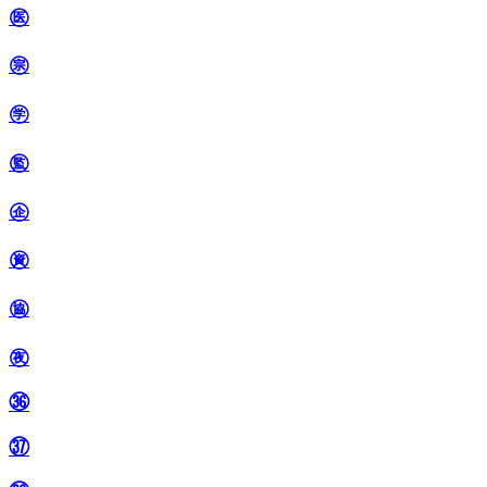
㊩
㊪
㊫
㊬
㊭
㊮
㊯
㊰
㊱
㊲