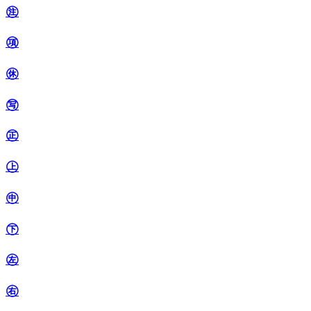
㊟
㊠
㊡
㊢
㊣
㊤
㊥
㊦
㊧
㊨