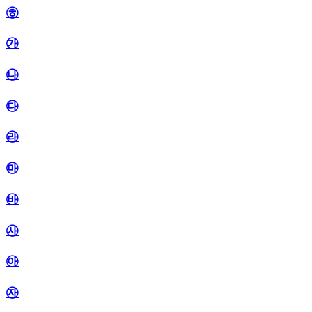
㉭
㉮
㉯
㉰
㉱
㉲
㉳
㉴
㉵
㉶