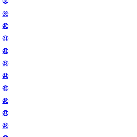
㊳
㊴
㊵
㊶
㊷
㊸
㊹
㊺
㊻
㊼
㊽