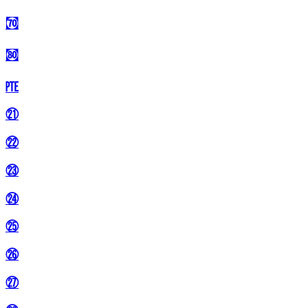
㉎
㉏
㉐
㉑
㉒
㉓
㉔
㉕
㉖
㉗