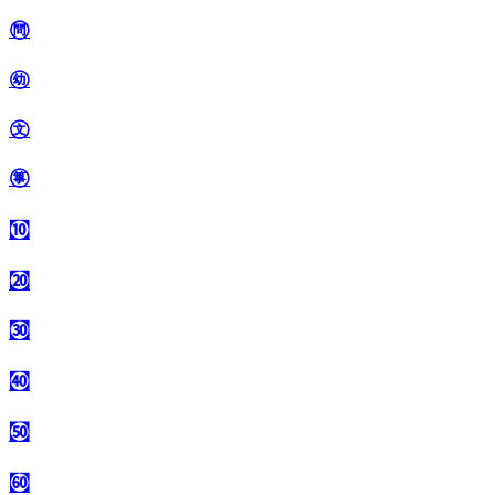
㉄
㉅
㉆
㉇
㉈
㉉
㉊
㉋
㉌
㉍