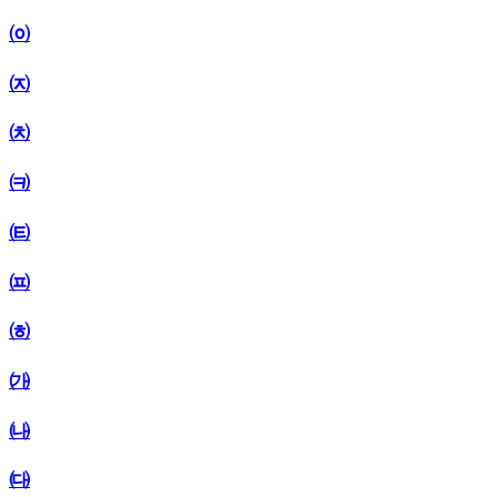
㈇
㈈
㈉
㈊
㈋
㈌
㈍
㈎
㈏
㈐