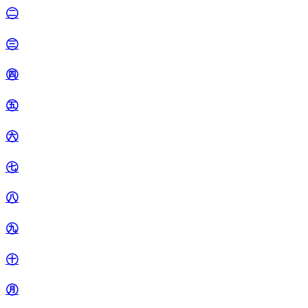
㊁
㊂
㊃
㊄
㊅
㊆
㊇
㊈
㊉
㊊