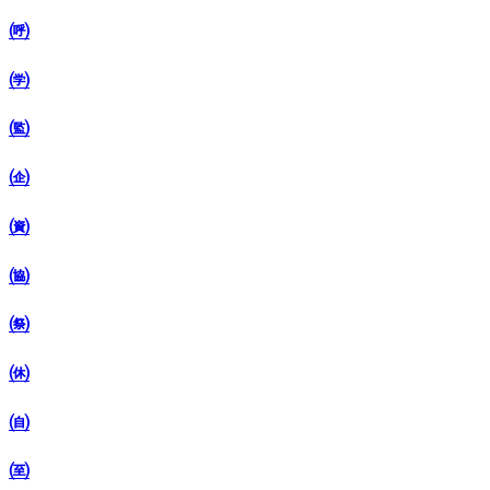
㈺
㈻
㈼
㈽
㈾
㈿
㉀
㉁
㉂
㉃