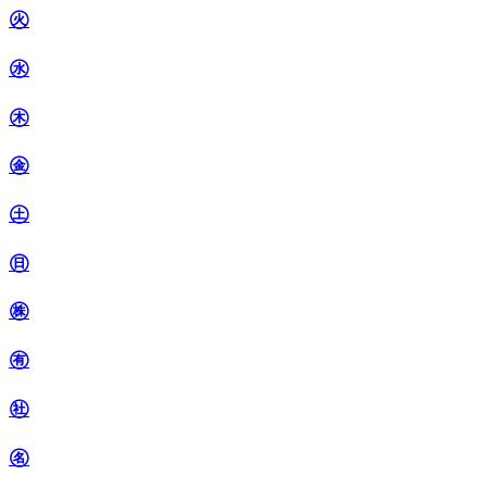
㊋
㊌
㊍
㊎
㊏
㊐
㊑
㊒
㊓
㊔