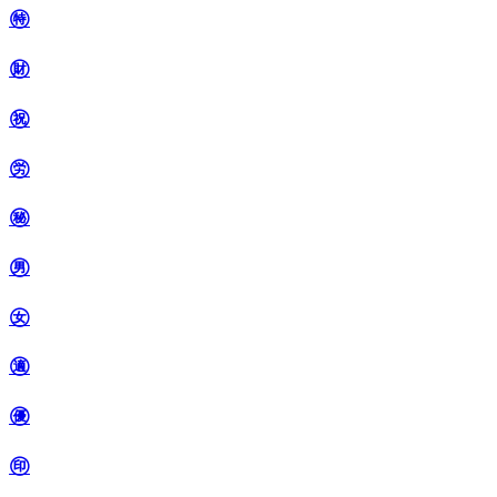
㊕
㊖
㊗
㊘
㊙
㊚
㊛
㊜
㊝
㊞