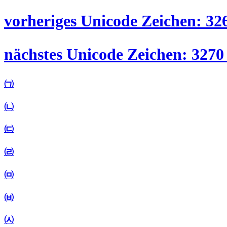
vorheriges Unicode Zeichen: 32
nächstes Unicode Zeichen: 3270
㈀
㈁
㈂
㈃
㈄
㈅
㈆