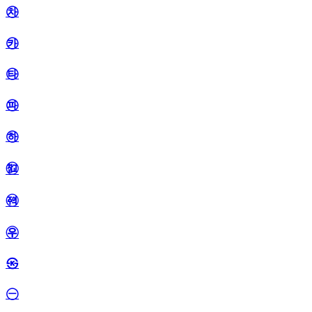
㉷
㉸
㉹
㉺
㉻
㉼
㉽
㉾
㉿
㊀