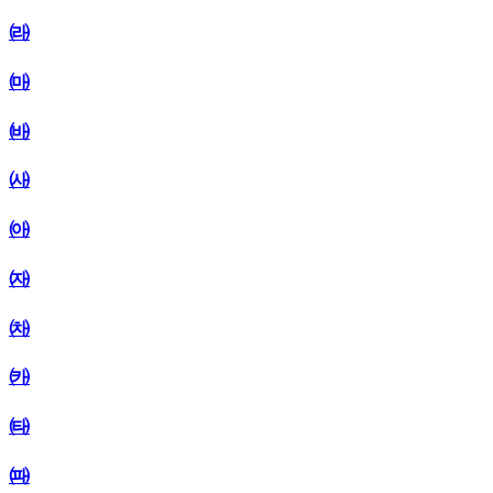
㈑
㈒
㈓
㈔
㈕
㈖
㈗
㈘
㈙
㈚