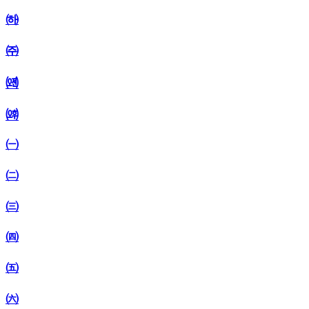
㈛
㈜
㈝
㈞
㈠
㈡
㈢
㈣
㈤
㈥