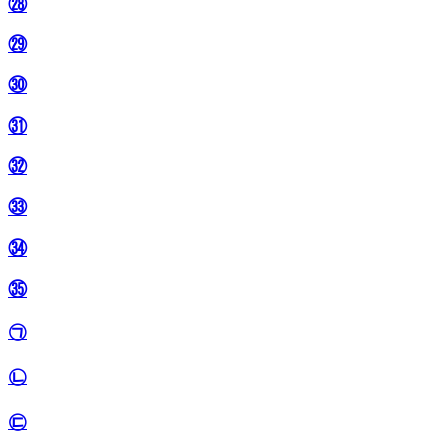
㉘
㉙
㉚
㉛
㉜
㉝
㉞
㉟
㉠
㉡
㉢