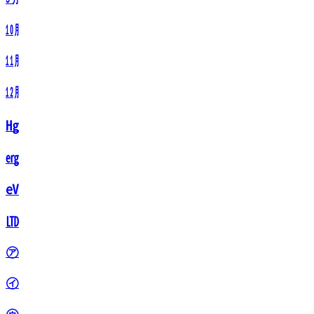
㋉
㋊
㋋
㋌
㋍
㋎
㋏
㋐
㋑