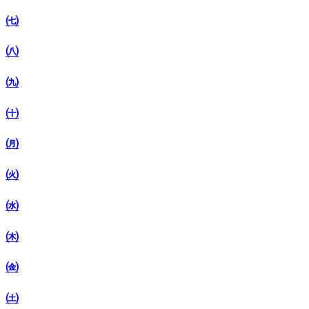
㈦
㈧
㈨
㈩
㈪
㈫
㈬
㈭
㈮
㈯