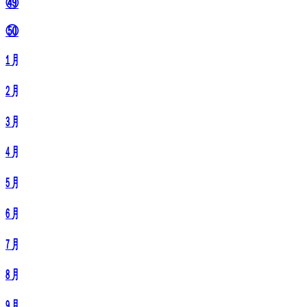
㊾
㊿
㋀
㋁
㋂
㋃
㋄
㋅
㋆
㋇
㋈