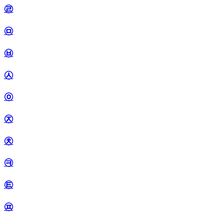
㉣
㉤
㉥
㉦
㉧
㉨
㉩
㉪
㉫
㉬