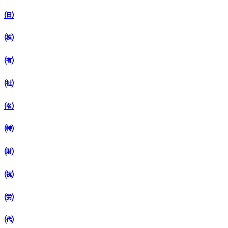
㈰
㈱
㈲
㈳
㈴
㈵
㈶
㈷
㈸
㈹