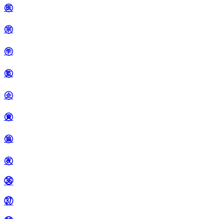
㊩
㊪
㊫
㊬
㊭
㊮
㊯
㊰
㊱
㊲