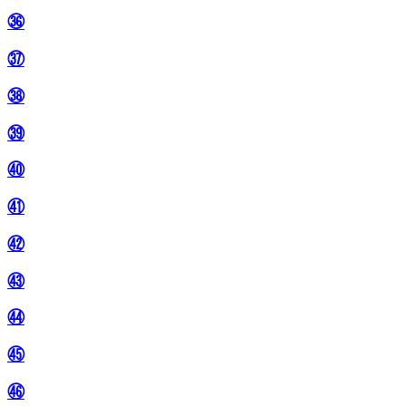
㊱
㊲
㊳
㊴
㊵
㊶
㊷
㊸
㊹
㊺
㊻