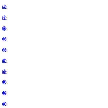
㊧
㊨
㊩
㊪
㊫
㊬
㊭
㊮
㊯
㊰