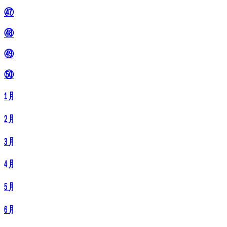
㊼
㊽
㊾
㊿
㋀
㋁
㋂
㋃
㋄
㋅