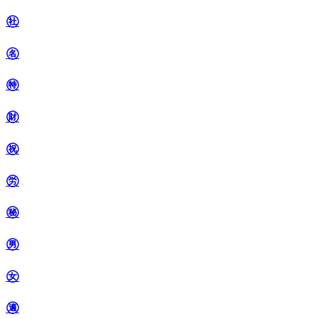
㊓
㊔
㊕
㊖
㊗
㊘
㊙
㊚
㊛
㊜