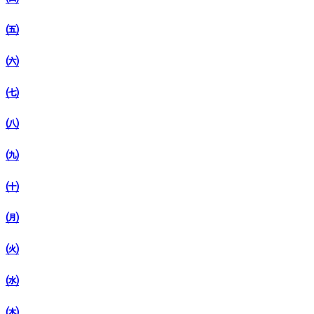
㈤
㈥
㈦
㈧
㈨
㈩
㈪
㈫
㈬
㈭