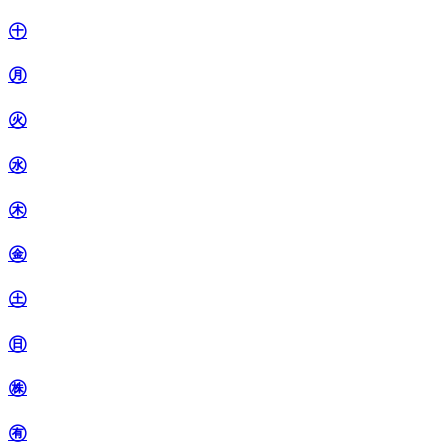
㊉
㊊
㊋
㊌
㊍
㊎
㊏
㊐
㊑
㊒