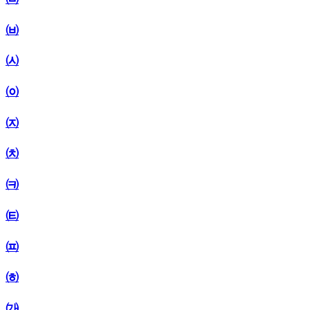
㈅
㈆
㈇
㈈
㈉
㈊
㈋
㈌
㈍
㈎