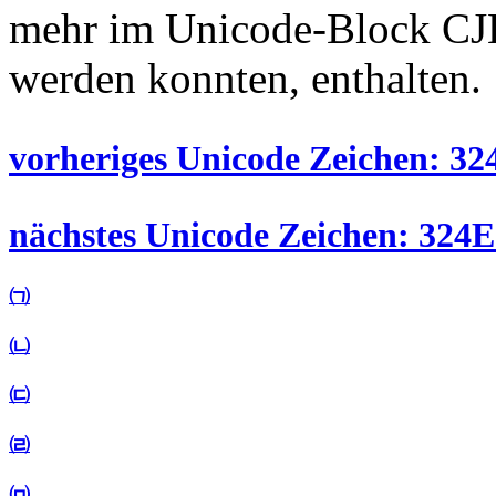
mehr im Unicode-Block CJK
werden konnten, enthalten.
vorheriges Unicode Zeichen: 32
nächstes Unicode Zeichen: 324E
㈀
㈁
㈂
㈃
㈄