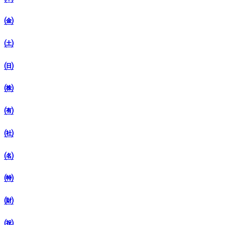
㈮
㈯
㈰
㈱
㈲
㈳
㈴
㈵
㈶
㈷