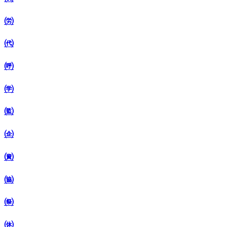
㈸
㈹
㈺
㈻
㈼
㈽
㈾
㈿
㉀
㉁