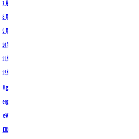
㋆
㋇
㋈
㋉
㋊
㋋
㋌
㋍
㋎
㋏