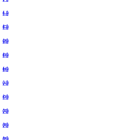
㈏
㈐
㈑
㈒
㈓
㈔
㈕
㈖
㈗
㈘