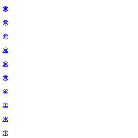
㊝
㊞
㊟
㊠
㊡
㊢
㊣
㊤
㊥
㊦