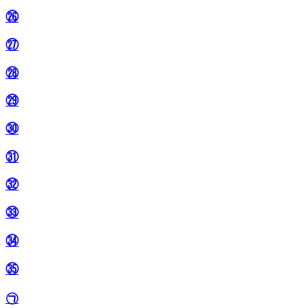
㉖
㉗
㉘
㉙
㉚
㉛
㉜
㉝
㉞
㉟
㉠