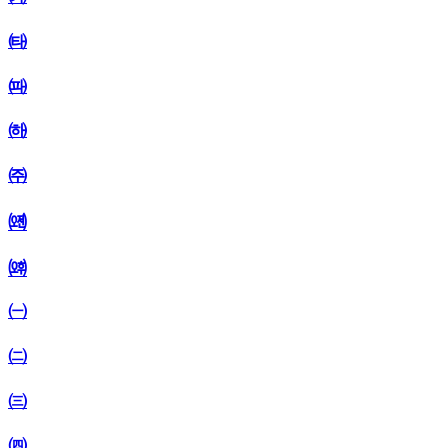
㈙
㈚
㈛
㈜
㈝
㈞
㈠
㈡
㈢
㈣