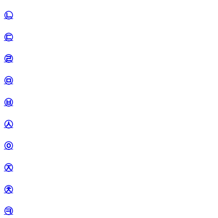
㉡
㉢
㉣
㉤
㉥
㉦
㉧
㉨
㉩
㉪