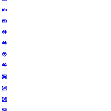
㉂
㉃
㉄
㉅
㉆
㉇
㉈
㉉
㉊
㉋