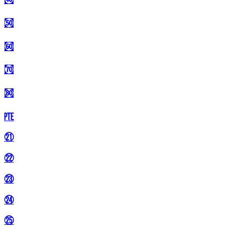
㉌
㉍
㉎
㉏
㉐
㉑
㉒
㉓
㉔
㉕