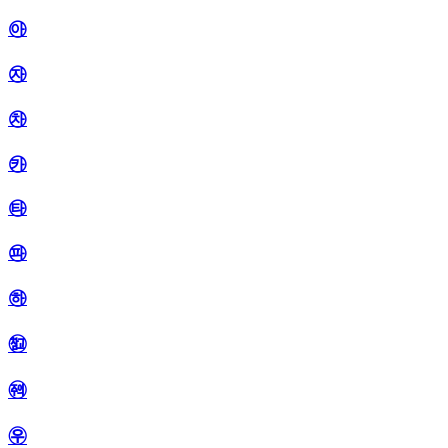
㉵
㉶
㉷
㉸
㉹
㉺
㉻
㉼
㉽
㉾