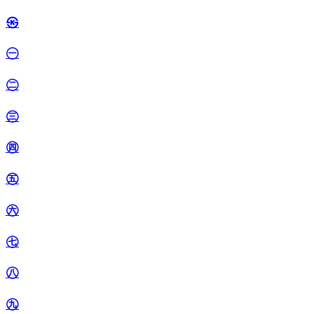
㉿
㊀
㊁
㊂
㊃
㊄
㊅
㊆
㊇
㊈