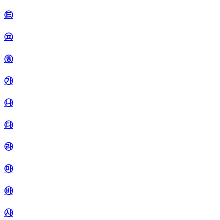
㉫
㉬
㉭
㉮
㉯
㉰
㉱
㉲
㉳
㉴