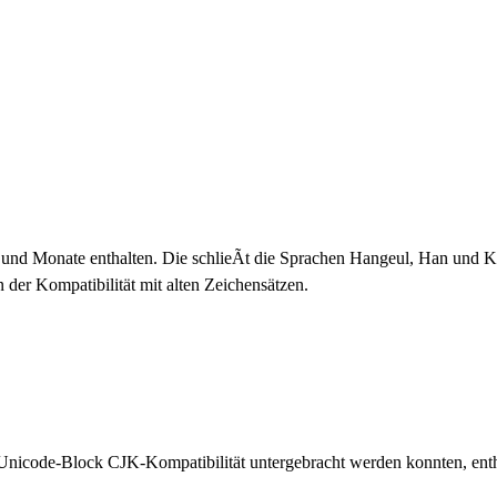
d Monate enthalten. Die schlieÃt die Sprachen Hangeul, Han und Kat
 der Kompatibilität mit alten Zeichensätzen.
 Unicode-Block CJK-Kompatibilität untergebracht werden konnten, enth