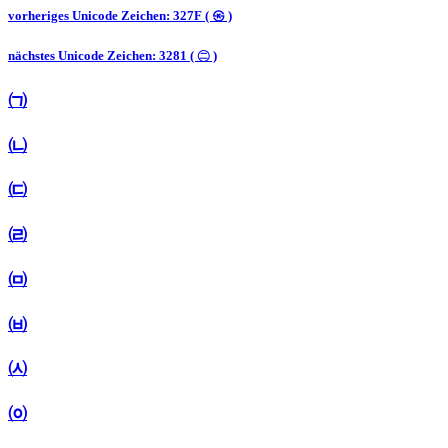
vorheriges Unicode Zeichen: 327F ( ㉿ )
nächstes Unicode Zeichen: 3281 ( ㊁ )
㈀
㈁
㈂
㈃
㈄
㈅
㈆
㈇