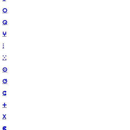
ⵔ
ⵕ
ⵖ
ⵗ
ⵘ
ⵙ
ⵚ
ⵛ
ⵜ
ⵝ
ⵞ