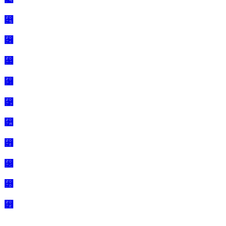
⵵
⵶
⵷
⵸
⵹
⵺
⵻
⵼
⵽
⵾