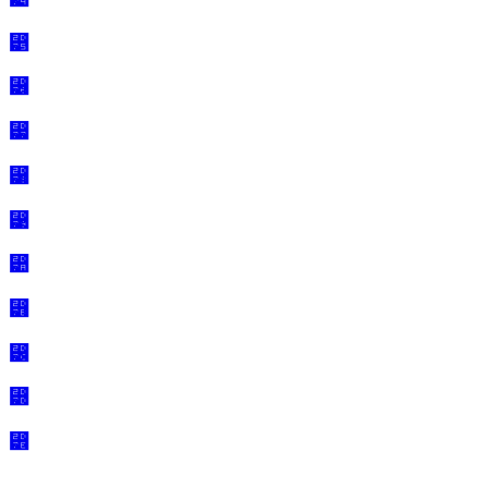
⵵
⵶
⵷
⵸
⵹
⵺
⵻
⵼
⵽
⵾