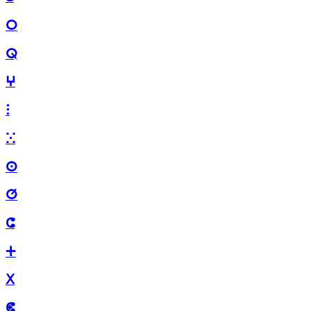
ⵔ
ⵕ
ⵖ
ⵗ
ⵘ
ⵙ
ⵚ
ⵛ
ⵜ
ⵝ
ⵞ