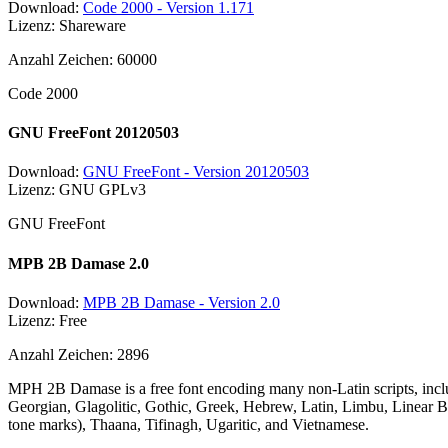
Download:
Code 2000 - Version 1.171
Lizenz: Shareware
Anzahl Zeichen: 60000
Code 2000
GNU FreeFont 20120503
Download:
GNU FreeFont - Version 20120503
Lizenz: GNU GPLv3
GNU FreeFont
MPB 2B Damase 2.0
Download:
MPB 2B Damase - Version 2.0
Lizenz: Free
Anzahl Zeichen: 2896
MPH 2B Damase is a free font encoding many non-Latin scripts, includ
Georgian, Glagolitic, Gothic, Greek, Hebrew, Latin, Limbu, Linear B 
tone marks), Thaana, Tifinagh, Ugaritic, and Vietnamese.