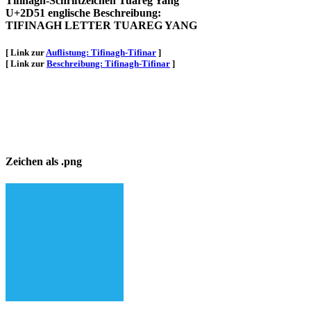
Tifinagh-Schriftzeichen Tuareg Yang
U+2D51 englische Beschreibung:
TIFINAGH LETTER TUAREG YANG
[ Link zur
Auflistung: Tifinagh-Tifinar
]
[ Link zur
Beschreibung: Tifinagh-Tifinar
]
Zeichen als .png