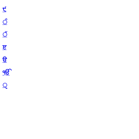
੯
ੰ
ੱ
ੲ
ੳ
ੴ
ੵ