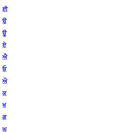
ਈ
ਉ
ਊ
ਏ
ਐ
ਓ
ਔ
ਕ
ਖ
ਗ
ਘ