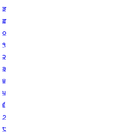
ੜ
ਫ਼
੦
੧
੨
੩
੪
੫
੬
੭
੮