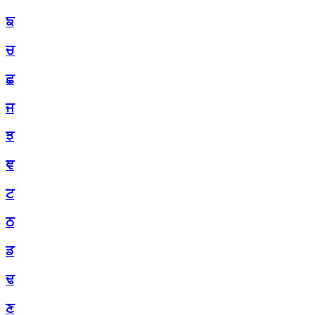
ਙ
ਚ
ਛ
ਜ
ਝ
ਞ
ਟ
ਠ
ਡ
ਢ
ਣ