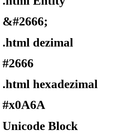
.html Entity
&#2666;
.html dezimal
#2666
.html hexadezimal
#x0A6A
Unicode Block