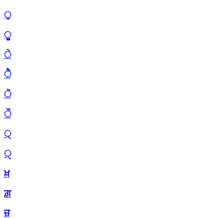
ੁ
ੂ
ੇ
ੈ
ੋ
ੌ
੍
ੑ
ਖ਼
ਗ਼
ਜ਼