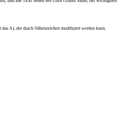
st, und alle 1430 Seiten des Guru Granth Sahib, der wichtigsten
r das A), der durch Silbenzeichen modifiziert werden kann.