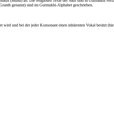
khi (Mund) ab. Die religiösen Texte der Sikh sind in Gurmukhi verfas
Granth genannt) sind im Gurmukhi-Alphabet geschrieben.
 wird und bei der jeder Konsonant einen inhärenten Vokal besitzt (hie