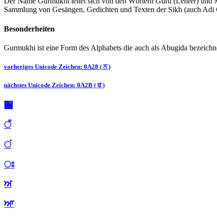
Der Name Gurmukhi leitet sich von den Wörtern Guru (Lehrer) und Mu
Sammlung von Gesängen, Gedichten und Texten der Sikh (auch Adi 
Besonderheiten
Gurmukhi ist eine Form des Alphabets die auch als Abugida bezeichnet
vorheriges Unicode Zeichen: 0A28 ( ਨ )
nächstes Unicode Zeichen: 0A2B ( ਫ )
਀
ਁ
ਂ
ਃ
ਅ
ਆ