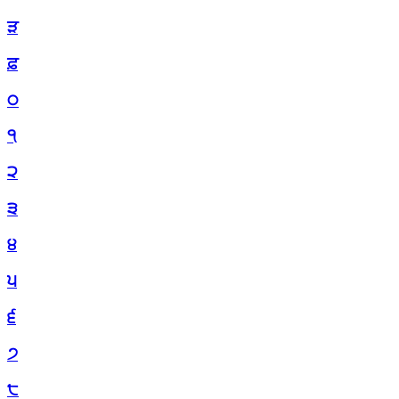
ੜ
ਫ਼
੦
੧
੨
੩
੪
੫
੬
੭
੮