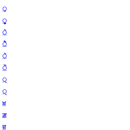
ੁ
ੂ
ੇ
ੈ
ੋ
ੌ
੍
ੑ
ਖ਼
ਗ਼
ਜ਼