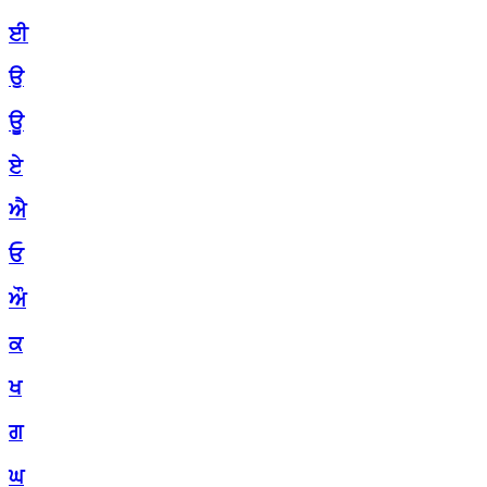
ਈ
ਉ
ਊ
ਏ
ਐ
ਓ
ਔ
ਕ
ਖ
ਗ
ਘ