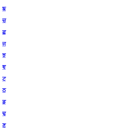
ਙ
ਚ
ਛ
ਜ
ਝ
ਞ
ਟ
ਠ
ਡ
ਢ
ਣ