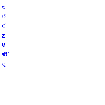
੯
ੰ
ੱ
ੲ
ੳ
ੴ
ੵ