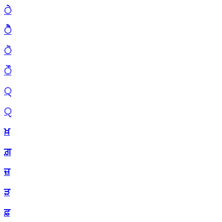
ੇ
ੈ
ੋ
ੌ
੍
ੑ
ਖ਼
ਗ਼
ਜ਼
ੜ
ਫ਼