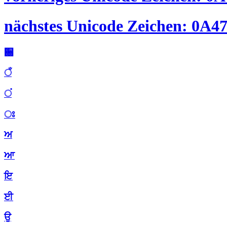
nächstes Unicode Zeichen: 0A47
਀
ਁ
ਂ
ਃ
ਅ
ਆ
ਇ
ਈ
ਉ