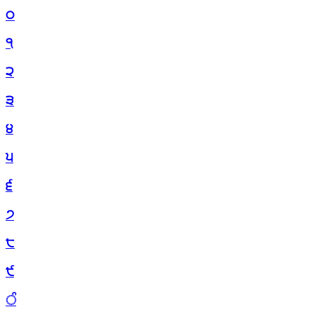
੦
੧
੨
੩
੪
੫
੬
੭
੮
੯
ੰ