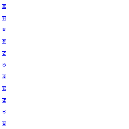
ਛ
ਜ
ਝ
ਞ
ਟ
ਠ
ਡ
ਢ
ਣ
ਤ
ਥ