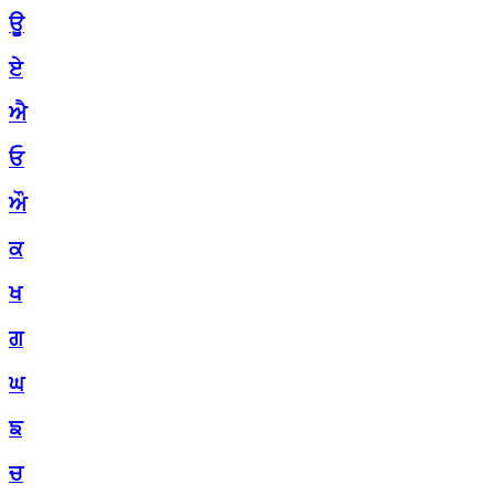
ਊ
ਏ
ਐ
ਓ
ਔ
ਕ
ਖ
ਗ
ਘ
ਙ
ਚ