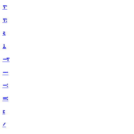
࠳
࠴
࠵
࠶
࠷
࠸
࠹
࠺
࠻
࠼