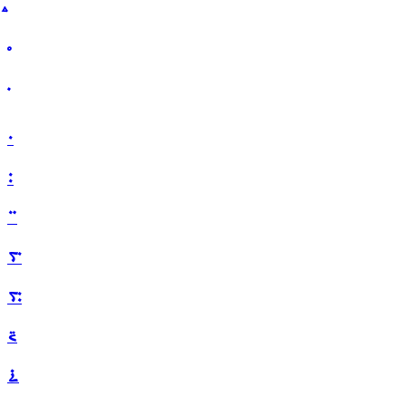
࠰
࠱
࠲
࠳
࠴
࠵
࠶