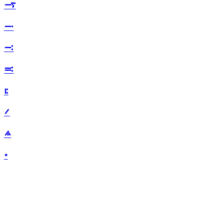
࠷
࠸
࠹
࠺
࠻
࠼
࠽
࠾