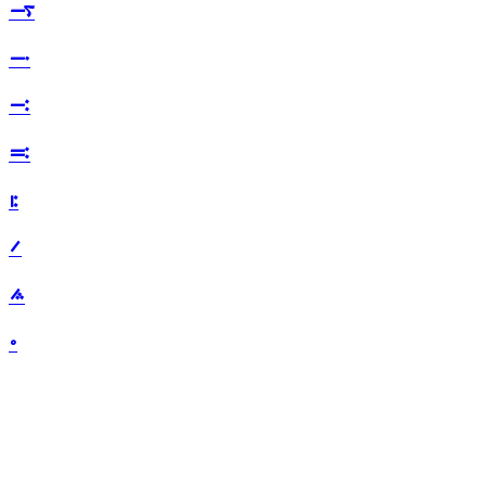
࠷
࠸
࠹
࠺
࠻
࠼
࠽
࠾