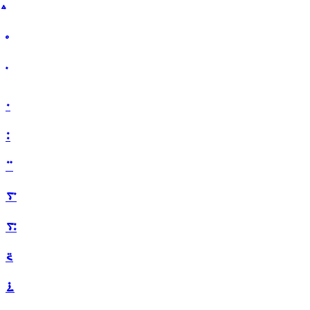
࠰
࠱
࠲
࠳
࠴
࠵
࠶