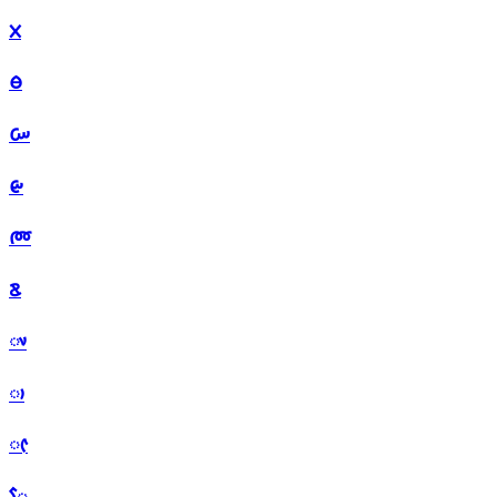
ᰞ
ᰟ
ᰠ
ᰡ
ᰢ
ᰣ
ᰤ
ᰥ
ᰦ
ᰧ