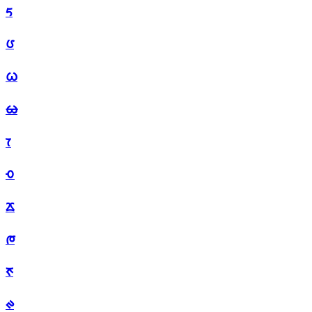
ᰁ
ᰂ
ᰃ
ᰄ
ᰅ
ᰆ
ᰇ
ᰈ
ᰉ
ᰊ