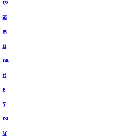
ᰔ
ᰕ
ᰖ
ᰗ
ᰘ
ᰙ
ᰚ
ᰛ
ᰜ
ᰝ