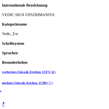
Internationale Bezeichnung
VEDIC SIGN UPADHMANIYA
Kategoriename
Vedic_Ext
Schriftsystem
Sprachen
Besonderheiten
vorheriges Unicode Zeichen: 1CF5 ( ᳵ )
nächstes Unicode Zeichen: 1CD0 ( ᳐ )
᳑