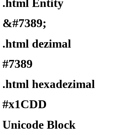
.html Entity
&#7389;
.html dezimal
#7389
.html hexadezimal
#x1CDD
Unicode Block