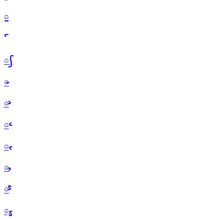
᳟
᳡
᳢
᳣
᳤
᳥
᳦
᳧
᳨