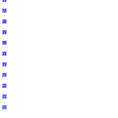
𝍍
𝍎
𝍏
𝍐
𝍑
𝍒
𝍓
𝍔
𝍕
𝍖