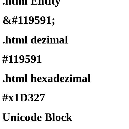
.html Entity
&#119591;
.html dezimal
#119591
.html hexadezimal
#x1D327
Unicode Block