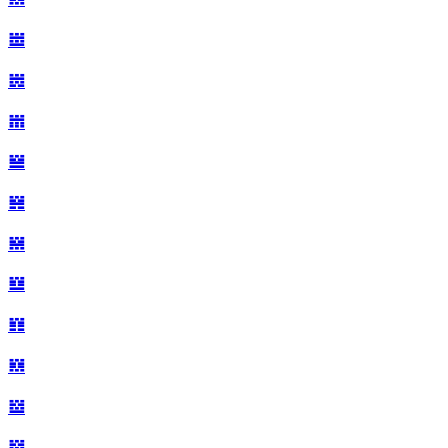
𝍂
𝍃
𝍄
𝍅
𝍆
𝍇
𝍈
𝍉
𝍊
𝍋
𝍌