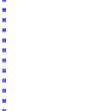
𝌡
𝌢
𝌣
𝌤
𝌥
𝌦
𝌧
𝌨
𝌩
𝌪
𝌫