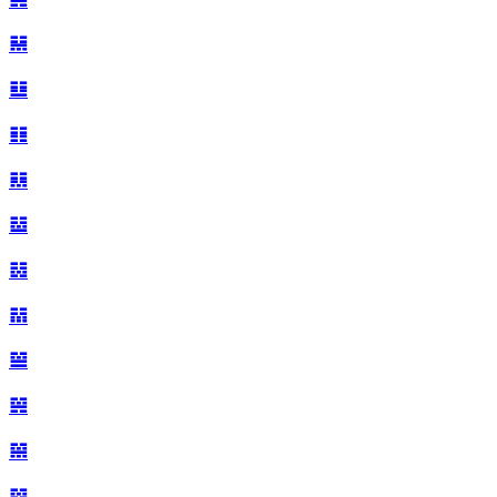
𝌬
𝌭
𝌮
𝌯
𝌰
𝌱
𝌲
𝌳
𝌴
𝌵
𝌶