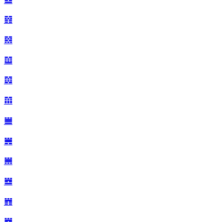
𝌷
𝌸
𝌹
𝌺
𝌻
𝌼
𝌽
𝌾
𝌿
𝍀
𝍁