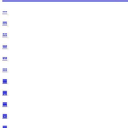
𝌀
𝌁
𝌂
𝌃
𝌄
𝌅
𝌆
𝌇
𝌈
𝌉
𝌊