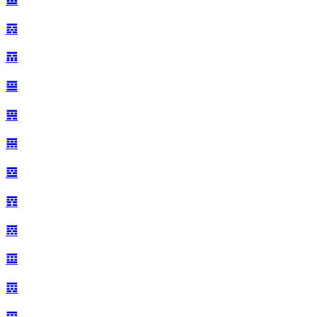
𝌖
𝌗
𝌘
𝌙
𝌚
𝌛
𝌜
𝌝
𝌞
𝌟
𝌠