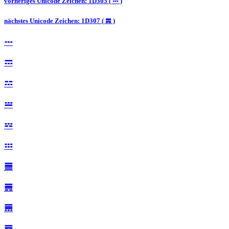
vorheriges Unicode Zeichen: 1D305 ( 𝌅 )
nächstes Unicode Zeichen: 1D307 ( 𝌇 )
𝌀
𝌁
𝌂
𝌃
𝌄
𝌅
𝌆
𝌇
𝌈
𝌉