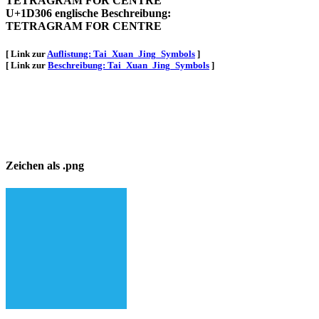
TETRAGRAM FOR CENTRE
U+1D306 englische Beschreibung:
TETRAGRAM FOR CENTRE
[ Link zur
Auflistung: Tai_Xuan_Jing_Symbols
]
[ Link zur
Beschreibung: Tai_Xuan_Jing_Symbols
]
Zeichen als .png