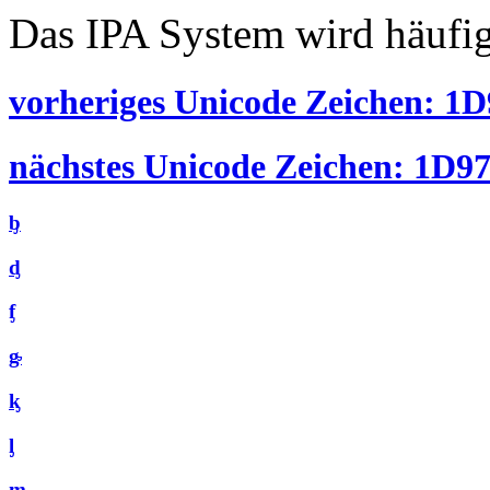
Das IPA System wird häufig
vorheriges Unicode Zeichen: 1D9
nächstes Unicode Zeichen: 1D97 
ᶀ
ᶁ
ᶂ
ᶃ
ᶄ
ᶅ
ᶆ