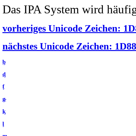
Das IPA System wird häufig
vorheriges Unicode Zeichen: 1D
nächstes Unicode Zeichen: 1D88 
ᶀ
ᶁ
ᶂ
ᶃ
ᶄ
ᶅ
ᶆ