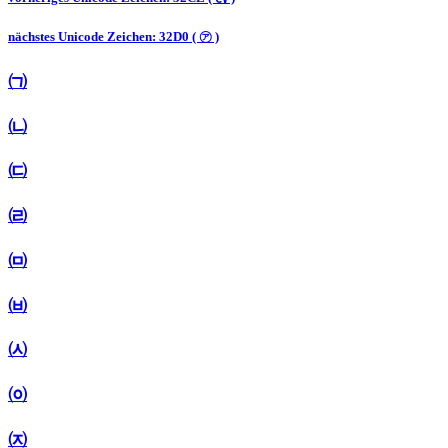
nächstes Unicode Zeichen: 32D0 ( ㋐ )
㈀
㈁
㈂
㈃
㈄
㈅
㈆
㈇
㈈