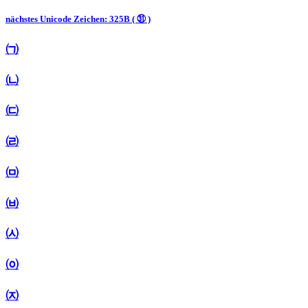
nächstes Unicode Zeichen: 325B ( ㉛ )
㈀
㈁
㈂
㈃
㈄
㈅
㈆
㈇
㈈