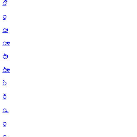
ᤡ
ᤢ
ᤣ
ᤤ
ᤥ
ᤦ
ᤧ
ᤨ
ᤩ
ᤪ
ᤫ