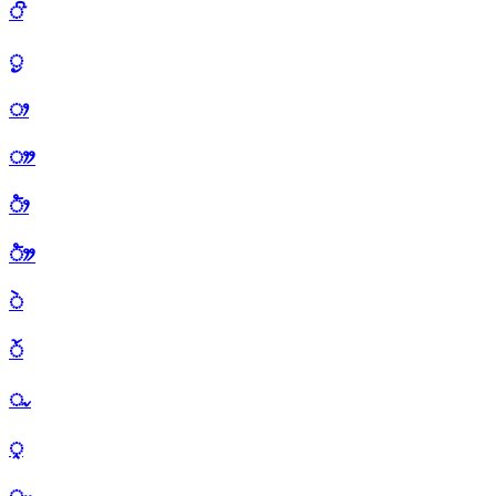
ᤡ
ᤢ
ᤣ
ᤤ
ᤥ
ᤦ
ᤧ
ᤨ
ᤩ
ᤪ
ᤫ