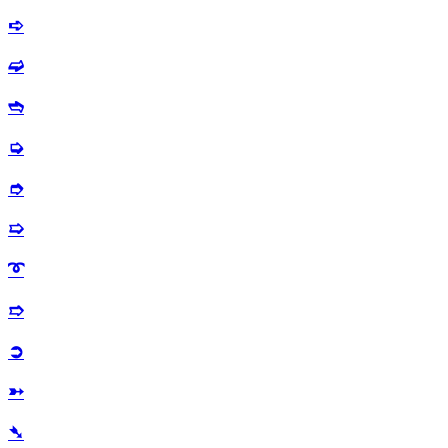
➪
➫
➬
➭
➮
➯
➰
➱
➲
➳
➴