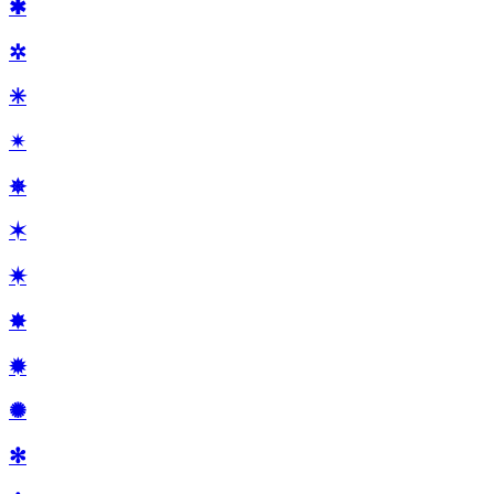
✱
✲
✳
✴
✵
✶
✷
✸
✹
✺
✻