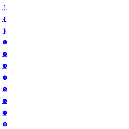
❳
❴
❵
❶
❷
❸
❹
❺
❻
❼
❽