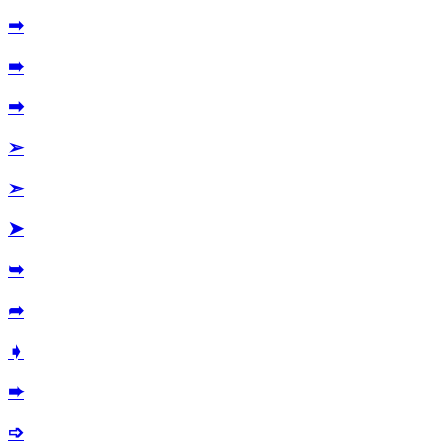
➟
➠
➡
➢
➣
➤
➥
➦
➧
➨
➩