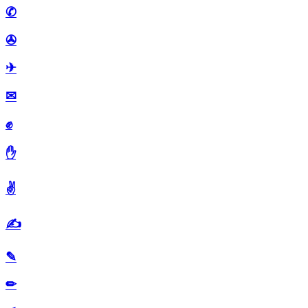
✆
✇
✈
✉
✊
✋
✌
✍
✎
✏