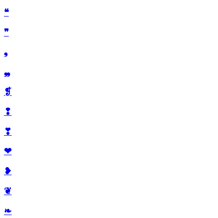
❝
❞
❟
❠
❡
❢
❣
❤
❥
❦
❧