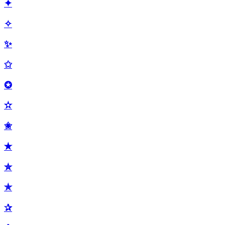
✦
✧
✨
✩
✪
✫
✬
✭
✮
✯
✰