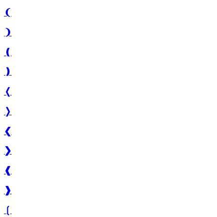
❨
❩
❪
❫
❬
❭
❮
❯
❰
❱
❲