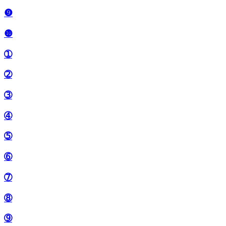
❾
❿
➀
➁
➂
➃
➄
➅
➆
➇
➈