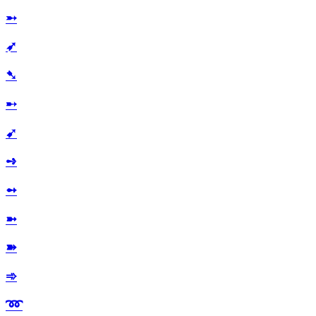
➵
➶
➷
➸
➹
➺
➻
➼
➽
➾
➿