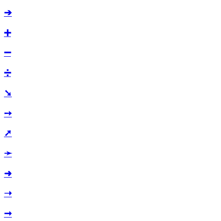
➔
➕
➖
➗
➘
➙
➚
➛
➜
➝
➞