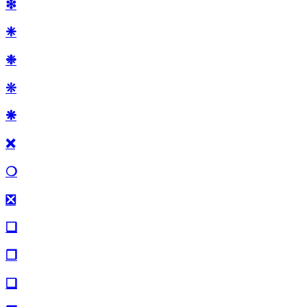
❇
❈
❉
❊
❋
❌
❍
❎
❏
❐
❑