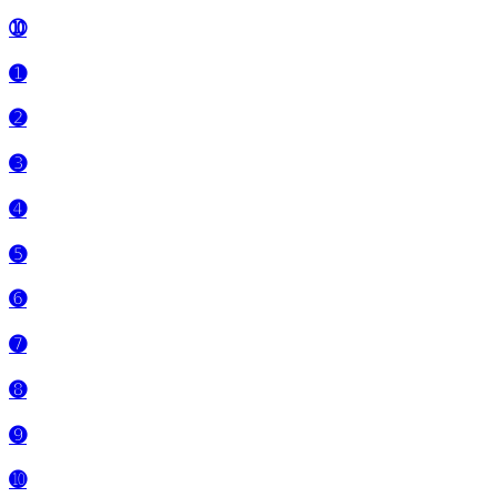
➉
➊
➋
➌
➍
➎
➏
➐
➑
➒
➓