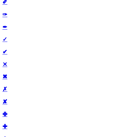
✐
✑
✒
✓
✔
✕
✖
✗
✘
✙
✚