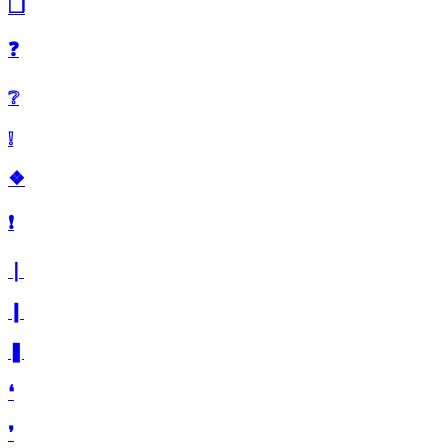
❒
❓
❔
❕
❖
❗
❘
❙
❚
❛
❜