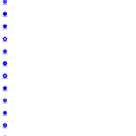
✼
✽
✾
✿
❀
❁
❂
❃
❄
❅
❆