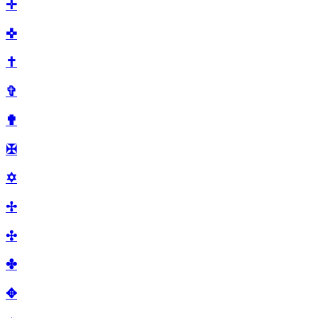
✛
✜
✝
✞
✟
✠
✡
✢
✣
✤
✥