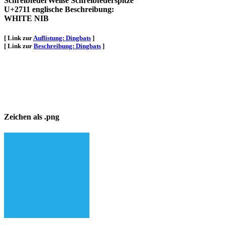
SchreibfederWeiße Schreibfederspitze
U+2711 englische Beschreibung:
WHITE NIB
[ Link zur
Auflistung: Dingbats
]
[ Link zur
Beschreibung: Dingbats
]
Zeichen als .png