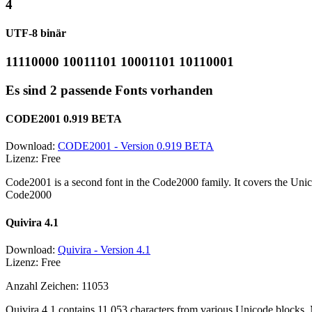
4
UTF-8 binär
11110000 10011101 10001101 10110001
Es sind 2 passende Fonts vorhanden
CODE2001 0.919 BETA
Download:
CODE2001 - Version 0.919 BETA
Lizenz: Free
Code2001 is a second font in the Code2000 family. It covers the Unic
Code2000
Quivira 4.1
Download:
Quivira - Version 4.1
Lizenz: Free
Anzahl Zeichen: 11053
Quivira 4.1 contains 11,053 characters from various Unicode blocks. 