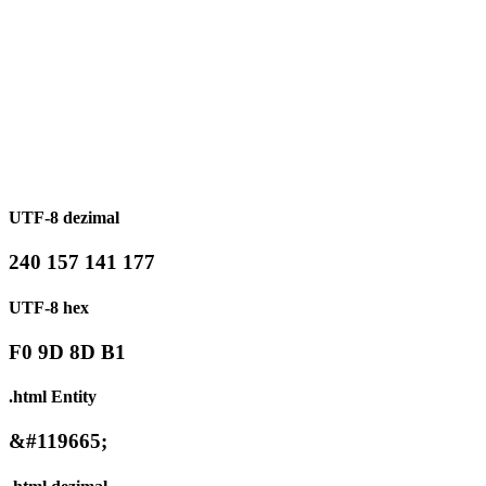
UTF-8 dezimal
240 157 141 177
UTF-8 hex
F0 9D 8D B1
.html Entity
&#119665;