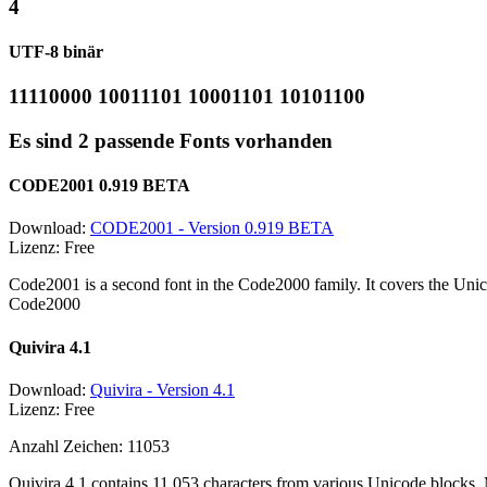
4
UTF-8 binär
11110000 10011101 10001101 10101100
Es sind 2 passende Fonts vorhanden
CODE2001 0.919 BETA
Download:
CODE2001 - Version 0.919 BETA
Lizenz: Free
Code2001 is a second font in the Code2000 family. It covers the Unic
Code2000
Quivira 4.1
Download:
Quivira - Version 4.1
Lizenz: Free
Anzahl Zeichen: 11053
Quivira 4.1 contains 11,053 characters from various Unicode blocks. 