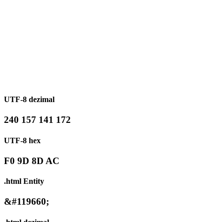
UTF-8 dezimal
240 157 141 172
UTF-8 hex
F0 9D 8D AC
.html Entity
&#119660;