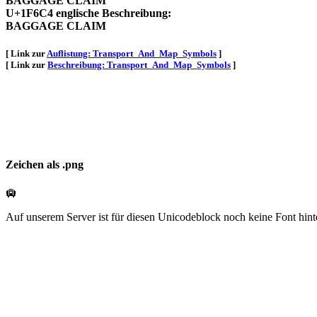
BAGGAGE CLAIM
U+1F6C4 englische Beschreibung:
BAGGAGE CLAIM
[ Link zur
Auflistung: Transport_And_Map_Symbols
]
[ Link zur
Beschreibung: Transport_And_Map_Symbols
]
Zeichen als .png
🛄
Auf unserem Server ist für diesen Unicodeblock noch keine Font hint