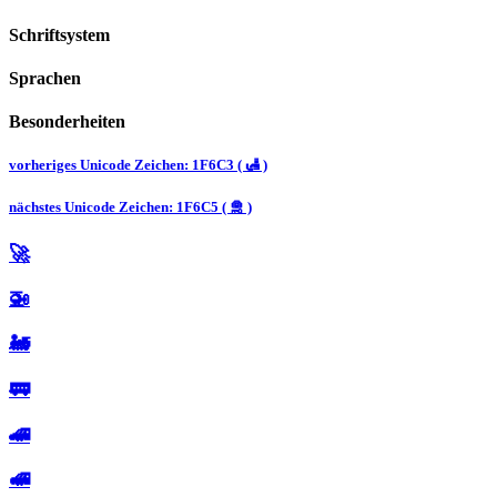
Schriftsystem
Sprachen
Besonderheiten
vorheriges Unicode Zeichen: 1F6C3 ( 🛃 )
nächstes Unicode Zeichen: 1F6C5 ( 🛅 )
🚀
🚁
🚂
🚃
🚄
🚅