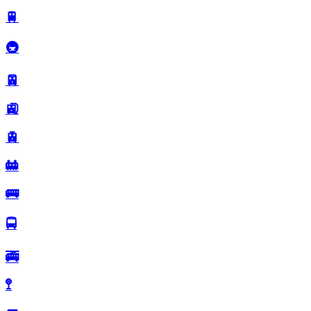
🚆
🚇
🚈
🚉
🚊
🚋
🚌
🚍
🚎
🚏