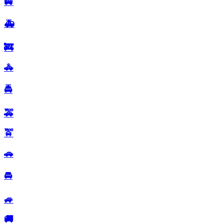
🚐
🚑
🚒
🚓
🚔
🚕
🚖
🚗
🚘
🚙
🚚