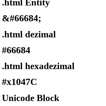
.html Entity
&#66684;
.html dezimal
#66684
.html hexadezimal
#x1047C
Unicode Block