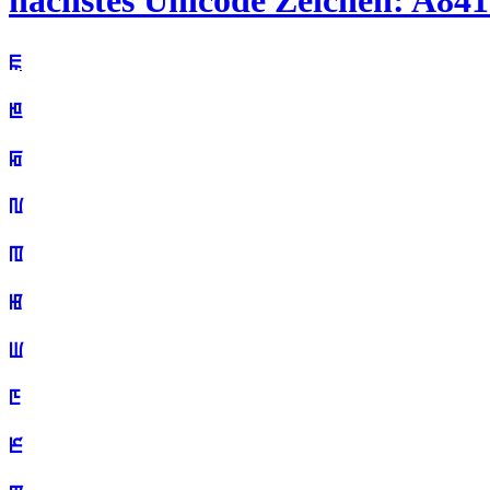
nächstes Unicode Zeichen: A841 
ꡀ
ꡁ
ꡂ
ꡃ
ꡄ
ꡅ
ꡆ
ꡇ
ꡈ