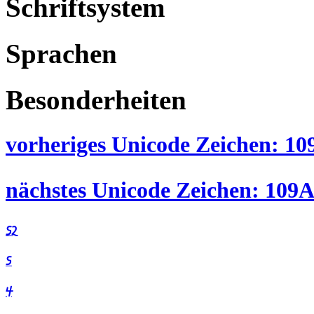
Schriftsystem
Sprachen
Besonderheiten
𐦠
𐦡
𐦢