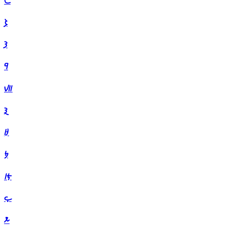
𐦭
𐦮
𐦯
𐦰
𐦱
𐦲
𐦳
𐦴
𐦵
𐦶
𐦷