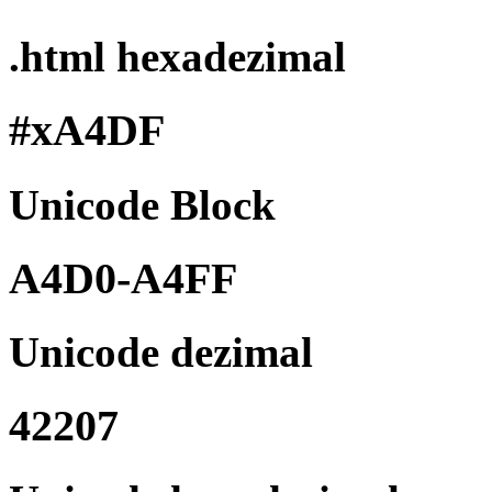
.html hexadezimal
#xA4DF
Unicode Block
A4D0-A4FF
Unicode dezimal
42207