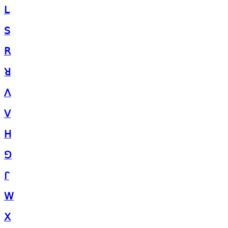
ꓡ
ꓢ
ꓣ
ꓤ
ꓥ
ꓦ
ꓧ
ꓨ
ꓩ
ꓪ
ꓫ