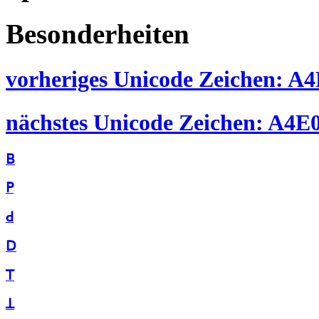
Besonderheiten
vorheriges Unicode Zeichen: A4
nächstes Unicode Zeichen: A4E0
ꓐ
ꓑ
ꓒ
ꓓ
ꓔ
ꓕ