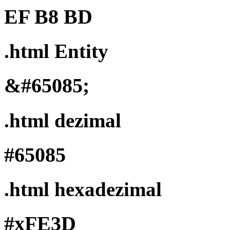
EF B8 BD
.html Entity
&#65085;
.html dezimal
#65085
.html hexadezimal
#xFE3D