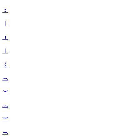
︰
︱
︲
︳
︴
︵
︶
︷
︸
︹