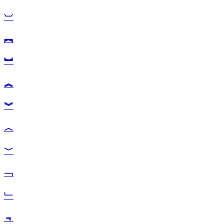
︺
︻
︼
︽
︾
︿
﹀
﹁
﹂
﹃