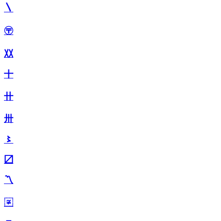
〵
〶
〷
〸
〹
〺
〻
〼
〽
〾