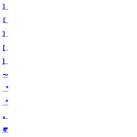
〗
〘
〙
〚
〛
〜
〝
〞
〟
〠