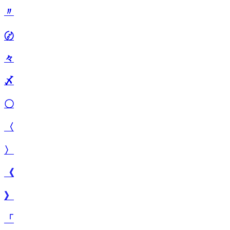
〃
〄
々
〆
〇
〈
〉
《
》
「