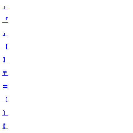
」
『
』
【
】
〒
〓
〔
〕
〖