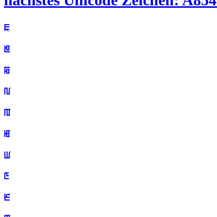
nächstes Unicode Zeichen: A854 
ꡀ
ꡁ
ꡂ
ꡃ
ꡄ
ꡅ
ꡆ
ꡇ
ꡈ