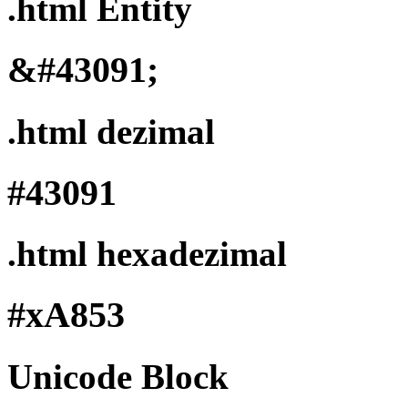
.html Entity
&#43091;
.html dezimal
#43091
.html hexadezimal
#xA853
Unicode Block