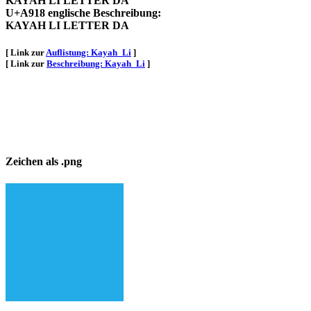
KAYAH LI LETTER DA
U+A918 englische Beschreibung:
KAYAH LI LETTER DA
[ Link zur
Auflistung: Kayah_Li
]
[ Link zur
Beschreibung: Kayah_Li
]
Zeichen als .png