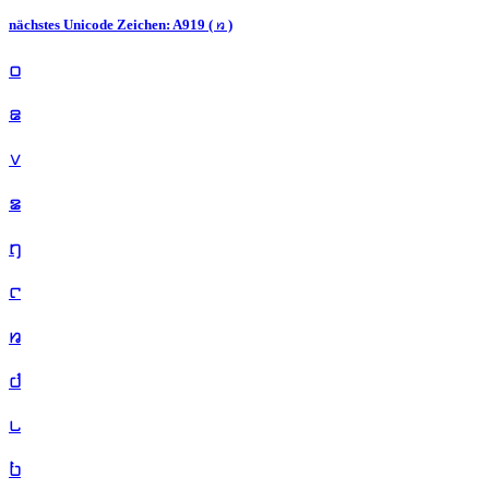
nächstes Unicode Zeichen: A919 ( ꤙ )
꤀
꤁
꤂
꤃
꤄
꤅
꤆
꤇
꤈
꤉